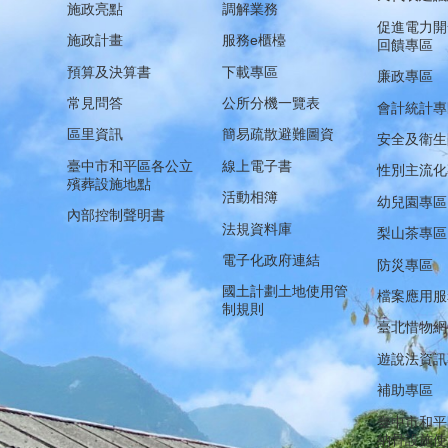
施政亮點
調解業務
促進電力開
施政計畫
服務e櫃檯
回饋專區
預算及決算書
下載專區
廉政專區
常見問答
公所分機一覽表
會計統計專
區里資訊
簡易疏散避難圖資
安全及衛生
臺中市和平區各公立
線上電子書
性別主流化
殯葬設施地點
活動相簿
幼兒園專區
內部控制聲明書
法規資料庫
梨山茶專區
電子化政府連結
防災專區
國土計劃土地使用管
檔案應用服
制規則
臺北惜物網
遊說法資訊
補助專區
臺中市和平
納骨設施使