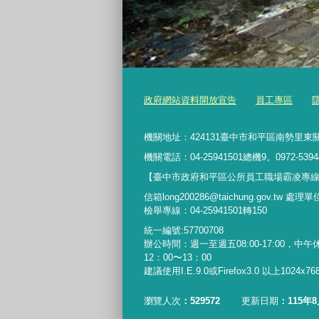
政府網站資料開放宣告
員工專區
機關地址：424131臺中市和平區南勢里東關
機關電話：04-25941501總機9。0972-5394
【臺中市政府和平區公所員工職場霸凌專線】042
信箱long200286@taichung.gov.tw 處
檢舉專線：04-25941501轉150
統一編號:57700708
辦公時間：週一至週五08:00-17:00，中午
12：00〜13：00
建議使用I.E.9.0或Firefox3.0 以上1024x
瀏覽人次
529572
更新日期
115年