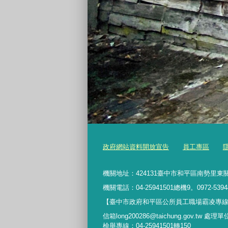
政府網站資料開放宣告
員工專區
機關地址：424131臺中市和平區南勢里東關
機關電話：04-25941501總機9。0972-5394
【臺中市政府和平區公所員工職場霸凌專線】042
信箱long200286@taichung.gov.tw 處
檢舉專線：04-25941501轉150