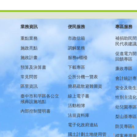
業務資訊
便民服務
專區服務
重點業務
市政信箱
補捐助民間
民代表建議
施政亮點
調解業務
促進電力開
施政計畫
服務e櫃檯
回饋專區
預算及決算書
下載專區
廉政專區
常見問答
公所分機一覽表
會計統計專
區里資訊
簡易疏散避難圖資
安全及衛生
臺中市和平區各公立
線上電子書
性別主流化
殯葬設施地點
活動相簿
幼兒園專區
內部控制聲明書
法規資料庫
梨山茶專區
電子化政府連結
防災專區
國土計劃土地使用管
檔案應用服