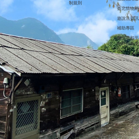
制規則
臺北惜物網
遊說法資訊
補助專區
臺中市和平
納骨設施使
法