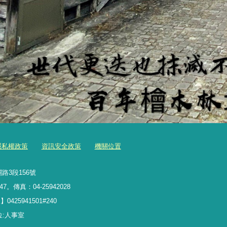
隱私權政策
資訊安全政策
機關位置
路3段156號
47。傳真：04-25942028
5941501#240
理單位:人事室