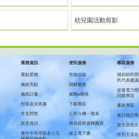
幼兒園活動剪影
業務資訊
便民服務
專區服務
重點業務
市政信箱
補捐助民間
民代表建議
施政亮點
調解業務
促進電力開
施政計畫
服務e櫃檯
回饋專區
預算及決算書
下載專區
廉政專區
常見問答
公所分機一覽表
會計統計專
區里資訊
簡易疏散避難圖資
安全及衛生
臺中市和平區各公立
線上電子書
性別主流化
殯葬設施地點