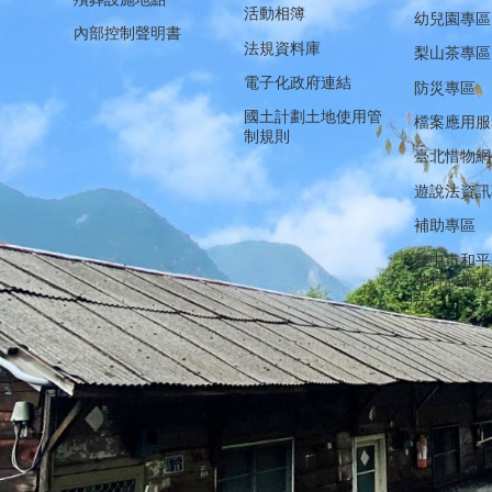
活動相簿
幼兒園專區
內部控制聲明書
法規資料庫
梨山茶專區
電子化政府連結
防災專區
國土計劃土地使用管
檔案應用服
制規則
臺北惜物網
遊說法資訊
補助專區
臺中市和平
納骨設施使
法