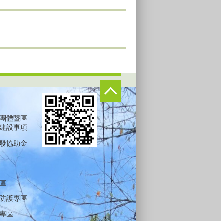
團體暨區
建設事項
發協助金
區
防護專區
專區