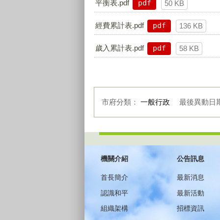
平衡表.pdf
pdf
50 KB
經費累計表.pdf
pdf
136 KB
歲入累計表.pdf
pdf
58 KB
市府分類：
一般行政
最後異動日
:::
機關介紹
公告訊息
首長簡介
最新消息
認識和平
最新活動
組織架構
招標資訊