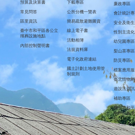
預算及決算書
下載專區
廉政專區
常見問答
公所分機一覽表
會計統計專
區里資訊
簡易疏散避難圖資
安全及衛生
臺中市和平區各公立
線上電子書
性別主流化
殯葬設施地點
活動相簿
幼兒園專區
內部控制聲明書
法規資料庫
梨山茶專區
電子化政府連結
防災專區
國土計劃土地使用管
檔案應用服
制規則
臺北惜物網
遊說法資訊
補助專區
臺中市和平
納骨設施使
法