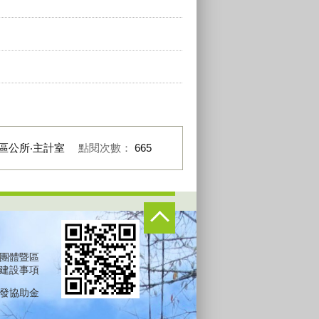
區公所‧主計室
點閱次數：
665
團體暨區
建設事項
發協助金