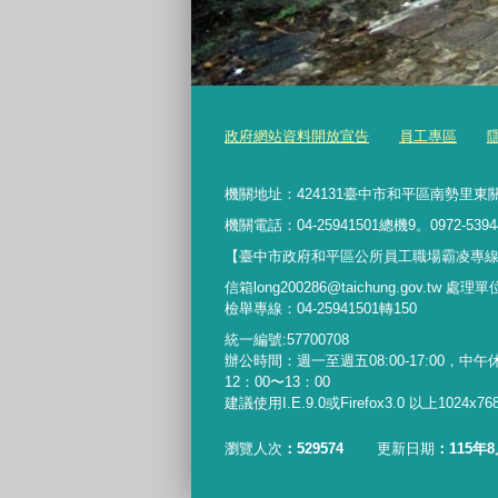
政府網站資料開放宣告
員工專區
機關地址：424131臺中市和平區南勢里東關
機關電話：04-25941501總機9。0972-5394
【臺中市政府和平區公所員工職場霸凌專線】042
信箱long200286@taichung.gov.tw 處
檢舉專線：04-25941501轉150
統一編號:57700708
辦公時間：週一至週五08:00-17:00，中午
12：00〜13：00
建議使用I.E.9.0或Firefox3.0 以上1024x
瀏覽人次
529574
更新日期
115年