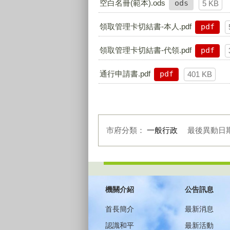
空白名冊(範本).ods
ods
5 KB
領取管理卡切結書-本人.pdf
pdf
領取管理卡切結書-代領.pdf
pdf
通行申請書.pdf
pdf
401 KB
市府分類：
一般行政
最後異動日
:::
機關介紹
公告訊息
首長簡介
最新消息
認識和平
最新活動