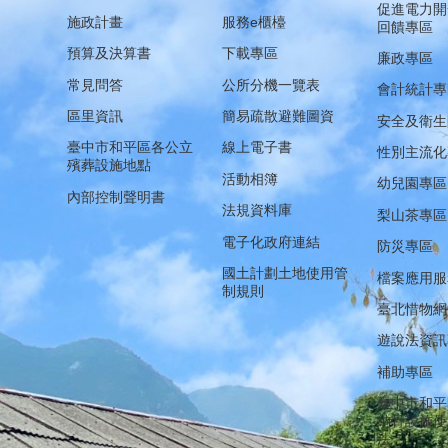
促進電力開
施政計畫
服務e櫃檯
回饋專區
預算及決算書
下載專區
廉政專區
常見問答
公所分機一覽表
會計統計專
區里資訊
簡易疏散避難圖資
安全及衛生
臺中市和平區各公立
線上電子書
性別主流化
殯葬設施地點
活動相簿
幼兒園專區
內部控制聲明書
法規資料庫
梨山茶專區
電子化政府連結
防災專區
國土計劃土地使用管
檔案應用服
制規則
臺北惜物網
遊說法資訊
補助專區
臺中市和平
納骨設施使
法