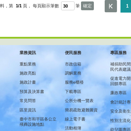
資料，第
1/1
頁，
每頁顯示筆數
筆
1
業務資訊
便民服務
專區服務
重點業務
市政信箱
補捐助民間
民代表建議
施政亮點
調解業務
促進電力開
施政計畫
服務e櫃檯
回饋專區
預算及決算書
下載專區
廉政專區
常見問答
公所分機一覽表
會計統計專
區里資訊
簡易疏散避難圖資
安全及衛生
臺中市和平區各公立
線上電子書
性別主流化
殯葬設施地點
活動相簿
幼兒園專區