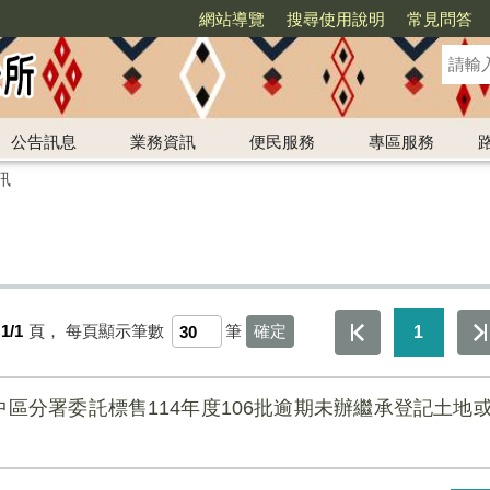
網站導覽
搜尋使用說明
常見問答
公告訊息
業務資訊
便民服務
專區服務
訊
1/1
頁，
每頁顯示筆數
筆
1
區分署委託標售114年度106批逾期未辦繼承登記土地