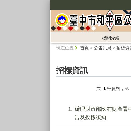
:::
機關介紹
:::
現在位置
首頁
>
公告訊息
>
招標資
招標資訊
共
1
筆資料，第
1
辦理財政部國有財產署中
告及投標須知