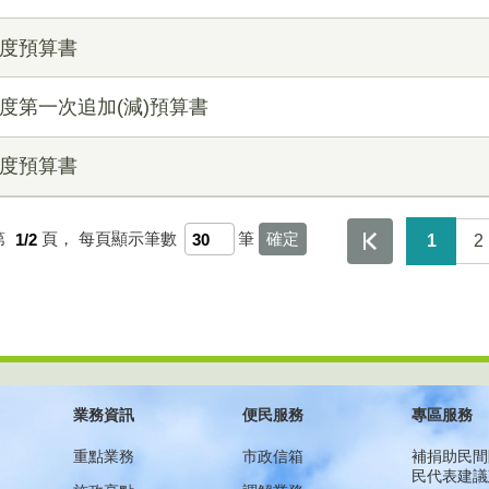
年度預算書
度第一次追加(減)預算書
年度預算書
第
1/2
頁，
每頁顯示筆數
筆
1
2
業務資訊
便民服務
專區服務
重點業務
市政信箱
補捐助民間
民代表建議