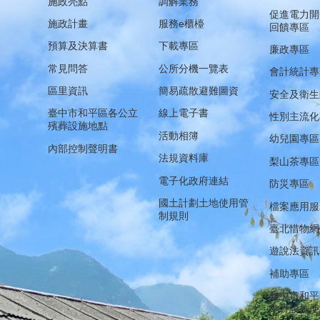
施政亮點
調解業務
促進電力開
施政計畫
服務e櫃檯
回饋專區
預算及決算書
下載專區
廉政專區
常見問答
公所分機一覽表
會計統計專
區里資訊
簡易疏散避難圖資
安全及衛生
臺中市和平區各公立
線上電子書
性別主流化
殯葬設施地點
活動相簿
幼兒園專區
內部控制聲明書
法規資料庫
梨山茶專區
電子化政府連結
防災專區
國土計劃土地使用管
檔案應用服
制規則
臺北惜物網
遊說法資訊
補助專區
臺中市和平
納骨設施使