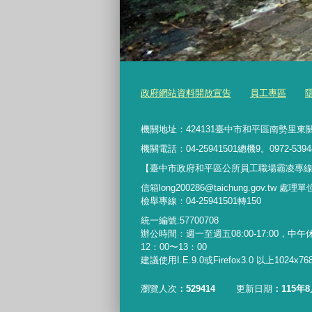
政府網站資料開放宣告
員工專區
機關地址：424131臺中市和平區南勢里東關
機關電話：04-25941501總機9。0972-5394
【臺中市政府和平區公所員工職場霸凌專線】042
信箱long200286@taichung.gov.tw 處
檢舉專線：04-25941501轉150
統一編號:57700708
辦公時間：週一至週五08:00-17:00，中午
12：00〜13：00
建議使用I.E.9.0或Firefox3.0 以上1024x
瀏覽人次
529414
更新日期
115年