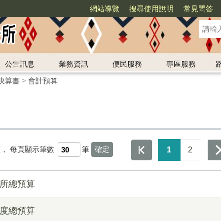
網站導覽
搜尋使用說明
常見問答
公告訊息
業務資訊
便民服務
專區服務
決算書
>
會計預算
頁，
每頁顯示筆數
筆
1
2
公所總預算
年度總預算